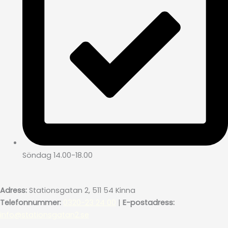
Söndag 14.00-18.00
Adress:
Stationsgatan 2, 511 54 Kinna
Telefonnummer:
0320-23 24 00
|
E-postadress:
info@stationsgatan2.se