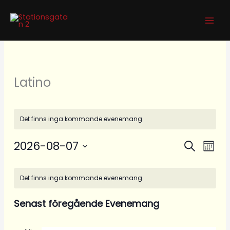
Hoppa
till
innehåll
Latino
Det finns inga kommande evenemang.
2026-08-07
Evenemang
Even
Sök
Måna
Search
vynav
Välj
Kalender
and
datum.
Det finns inga kommande evenemang.
av
Views
Evenemang
Navigation
Senast föregående Evenemang