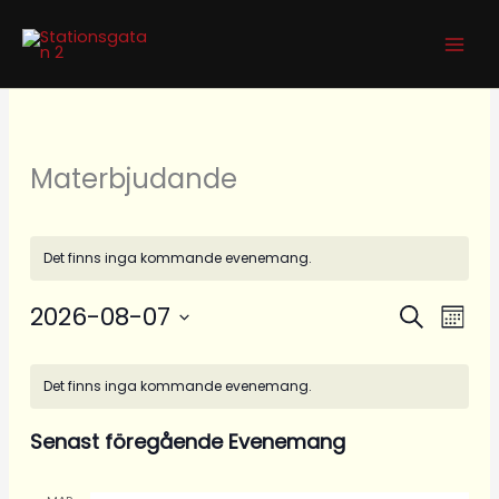
Hoppa
till
innehåll
Materbjudande
Det finns inga kommande evenemang.
2026-08-07
Evenemang
Even
Sök
Måna
Search
vynav
Välj
Kalender
and
datum.
Det finns inga kommande evenemang.
av
Views
Evenemang
Navigation
Senast föregående Evenemang