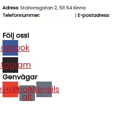
Adress:
Stationsgatan 2, 511 54 Kinna
Telefonnummer:
0320-23 24 00
|
E-postadress:
info@stationsgatan2.se
Följ oss!
acebook
stagram
Genvägar
nvelope
Phone-
Utensils
alt