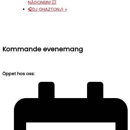
NÅGONSIN! 💥
🎧DJ GHAZTON🎶
»
Kommande evenemang
Öppet hos oss: