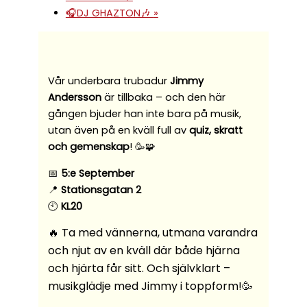
🎧DJ GHAZTON🎶
»
Vår underbara trubadur
Jimmy
Andersson
är tillbaka – och den här
gången bjuder han inte bara på musik,
utan även på en kväll full av
quiz, skratt
och gemenskap
! 🥳🧩
📅
5:e September
📍
Stationsgatan 2
🕙
KL20
🔥 Ta med vännerna, utmana varandra
och njut av en kväll där både hjärna
och hjärta får sitt. Och självklart –
musikglädje med Jimmy i toppform!🥳