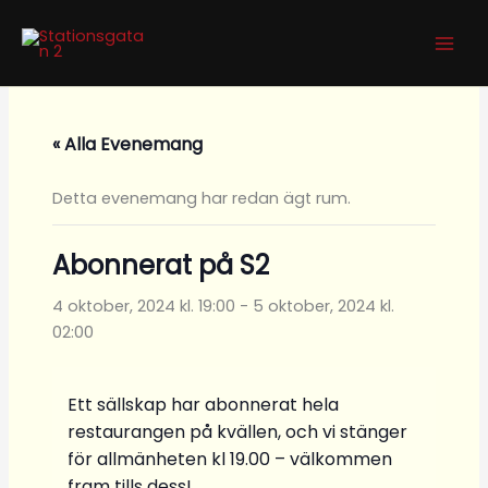
Hoppa
till
innehåll
« Alla Evenemang
Detta evenemang har redan ägt rum.
Abonnerat på S2
4 oktober, 2024 kl. 19:00
-
5 oktober, 2024 kl.
02:00
Ett sällskap har abonnerat hela
restaurangen på kvällen, och vi stänger
för allmänheten kl 19.00 – välkommen
fram tills dess!