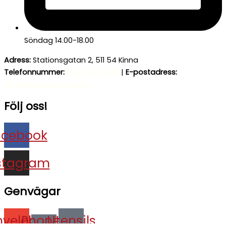
Söndag 14.00-18.00
Adress:
Stationsgatan 2, 511 54 Kinna
Telefonnummer:
0320-23 24 00
|
E-postadress:
info@stationsgatan2.se
Följ oss!
acebook
stagram
Genvägar
nvelope
Phone-
Utensils