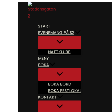
Hoppa
till
innehåll
START
EVENEMANG PÅ S2
NATTKLUBB
MENY
BOKA
BOKA BORD
BOKA FESTLOKAL
KONTAKT