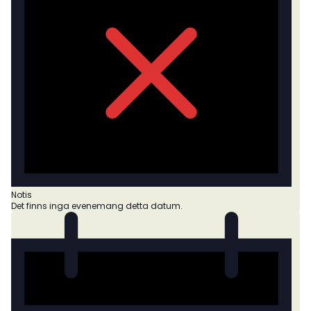
Notis
Det finns inga evenemang detta datum.