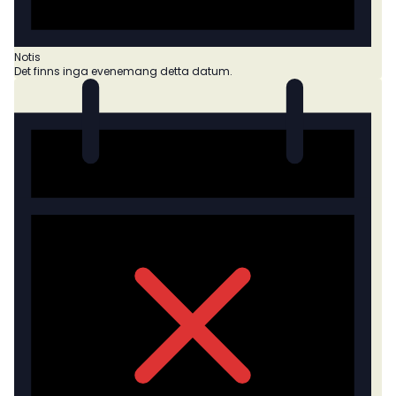
Notis
Det finns inga evenemang detta datum.