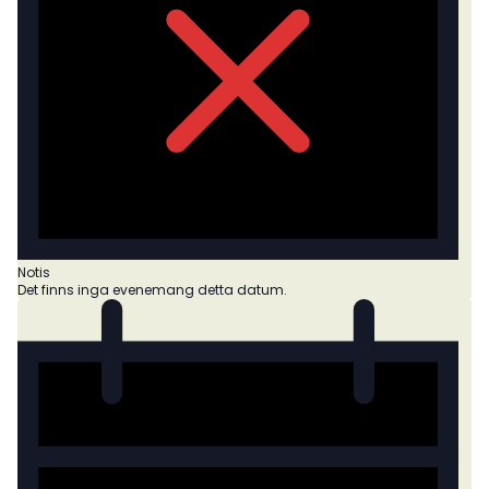
Notis
Det finns inga evenemang detta datum.