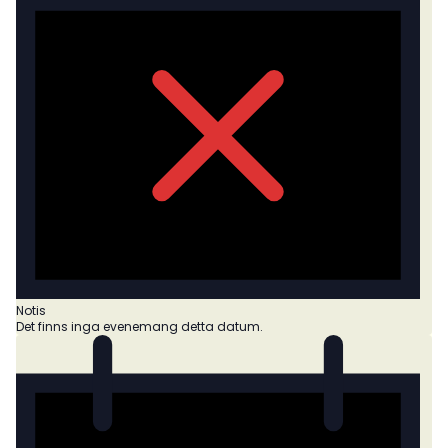
Notis
Det finns inga evenemang detta datum.