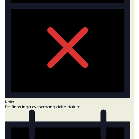
Notis
Det finns inga evenemang detta datum.