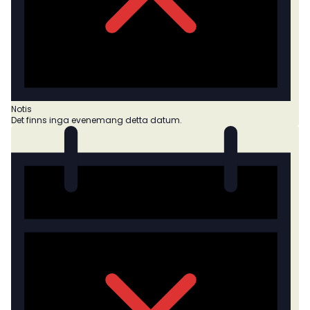
Notis
Det finns inga evenemang detta datum.