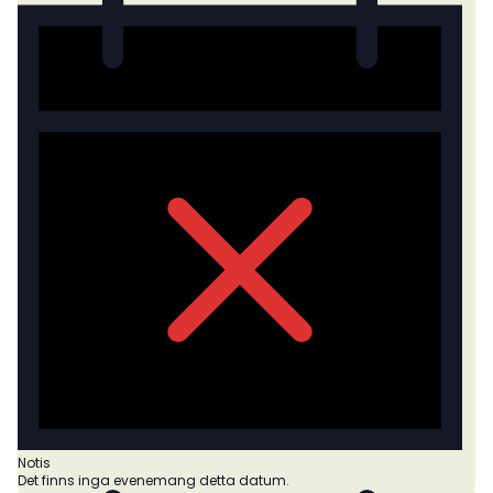
Notis
Det finns inga evenemang detta datum.