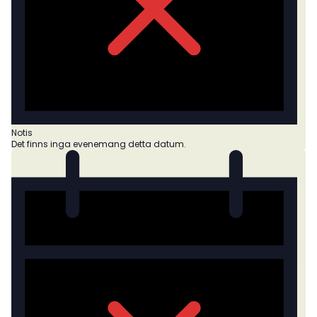
Notis
Det finns inga evenemang detta datum.