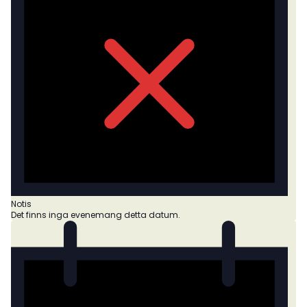
Notis
Det finns inga evenemang detta datum.