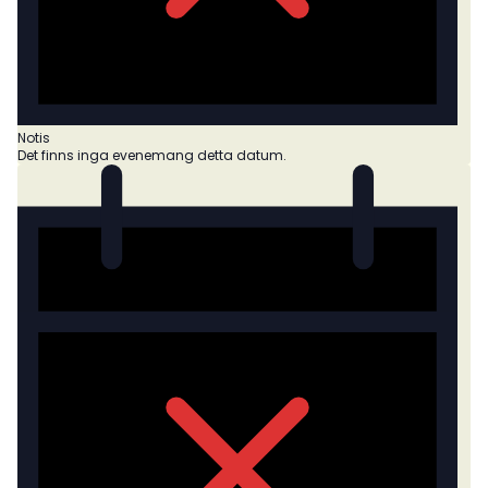
Notis
Det finns inga evenemang detta datum.