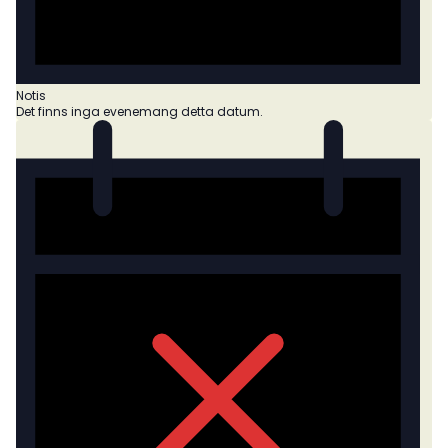
Notis
Det finns inga evenemang detta datum.