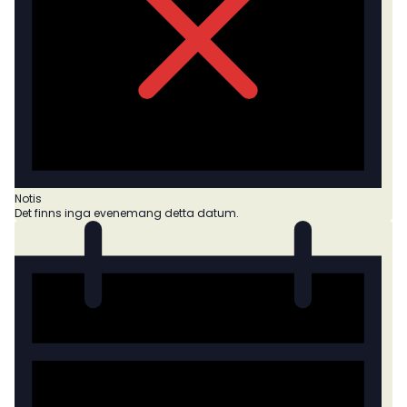
Notis
Det finns inga evenemang detta datum.