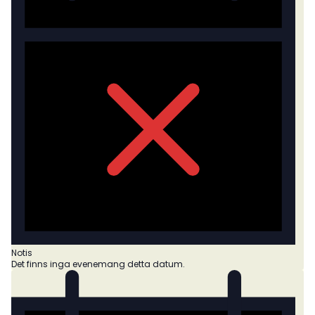
Notis
Det finns inga evenemang detta datum.