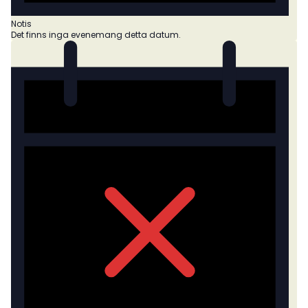
Notis
Det finns inga evenemang detta datum.